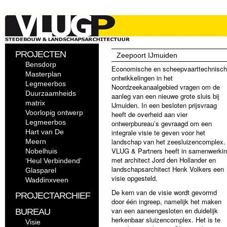
PROJECTEN
Zeepoort IJmuiden
Bensdorp
Economische en scheepvaarttechnisc
Masterplan
ontwikkelingen in het
Legmeerbos
Noordzeekanaalgebied vragen om de
Duurzaamheids
aanleg van een nieuwe grote sluis bij
matrix
IJmuiden. In een besloten prijsvraag
Voorlopig ontwerp
heeft de overheid aan vier
Legmeerbos
ontwerpbureau’s gevraagd om een
Hart van De
integrale visie te geven voor het
landschap van het zeesluizencomplex.
Meern
VLUG & Partners heeft in samenwerki
Nobelhuis
met architect Jord den Hollander en
‘Heul Verbindend’
landschapsarchitect Henk Volkers een
Glasparel
visie opgesteld.
Waddinxveen
De kern van de visie wordt gevormd
PROJECTARCHIEF
door één ingreep, namelijk het maken
van een aaneengesloten en duidelijk
BUREAU
herkenbaar sluizencomplex. Het is te
Visie