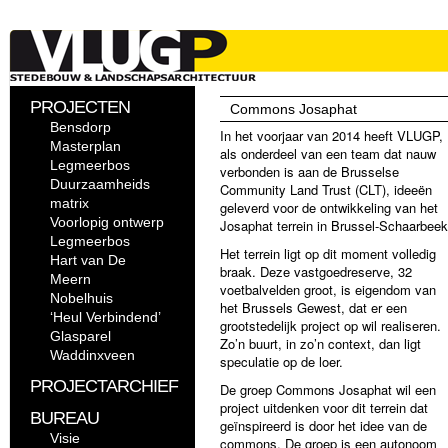
PROJECTEN
Commons Josaphat
Bensdorp
In het voorjaar van 2014 heeft VLUGP,
Masterplan
als onderdeel van een team dat nauw
Legmeerbos
verbonden is aan de Brusselse
Duurzaamheids
Community Land Trust (CLT), ideeën
matrix
geleverd voor de ontwikkeling van het
Voorlopig ontwerp
Josaphat terrein in Brussel-Schaarbeek
Legmeerbos
Het terrein ligt op dit moment volledig
Hart van De
braak. Deze vastgoedreserve, 32
Meern
voetbalvelden groot, is eigendom van
Nobelhuis
het Brussels Gewest, dat er een
‘Heul Verbindend’
grootstedelijk project op wil realiseren.
Glasparel
Zo’n buurt, in zo’n context, dan ligt
Waddinxveen
speculatie op de loer.
PROJECTARCHIEF
De groep Commons Josaphat wil een
project uitdenken voor dit terrein dat
BUREAU
geïnspireerd is door het idee van de
Visie
commons. De groep is een autonoom