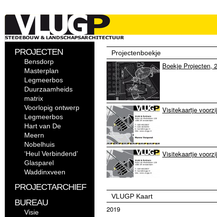
PROJECTEN
Projectenboekje
Bensdorp
Boekje Projecten, 
Masterplan
Legmeerbos
Duurzaamheids
matrix
Voorlopig ontwerp
Visitekaartje voorz
Legmeerbos
Hart van De
Meern
Nobelhuis
Visitekaartje voorz
‘Heul Verbindend’
Glasparel
Waddinxveen
PROJECTARCHIEF
VLUGP Kaart
Visitekaartjes achte
BUREAU
2019
Visie