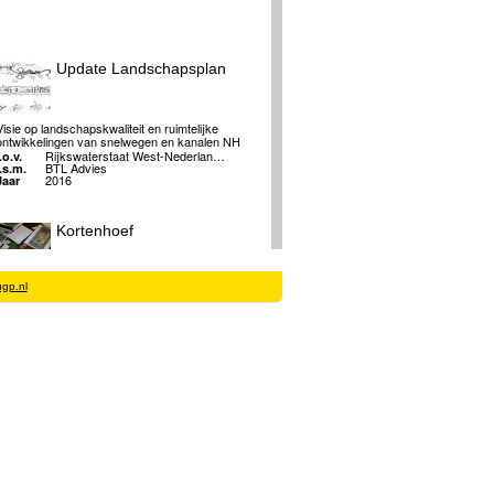
Update Landschapsplan
Visie op landschapskwaliteit en ruimtelijke
ontwikkelingen van snelwegen en kanalen NH
Rijkswaterstaat West-Nederlan…
.o.v.
BTL Advies
i.s.m.
2016
Jaar
Kortenhoef
gp.nl
Slokker Vastgoed bv, Timpaan …
.o.v.
LLarch, Lidewij Lenders
i.s.m.
2012
Jaar
Binnentuin Vrijburcht
Binnentuin Vrijburcht
Stichting Vrijburcht, Vrijbur…
.o.v.
Fotografie: DigiDaan, en VLUGP
i.s.m.
2004 - 2005
Jaar