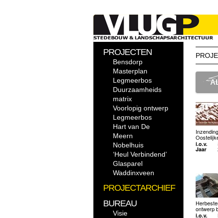
PROJECTEN
PROJE
Bensdorp
Masterplan
Legmeerbos
A
Duurzaamheids
matrix
Voorlopig ontwerp
Legmeerbos
Hart van De
Inzending
Meern
Oostelijk
i.o.v.
Nobelhuis
Jaar
‘Heul Verbindend’
Glasparel
Waddinxveen
PROJECTARCHIEF
BUREAU
Herbeste
ontwerp b
Visie
i.o.v.