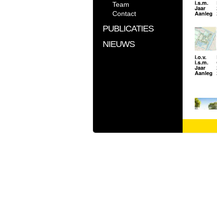
i.s.m.
Team
Jaar
Contact
Aanleg
PUBLICATIES
NIEUWS
i.o.v.
i.s.m.
Jaar
Aanleg
i.o.v.
i.s.m.
Jaar
Aanleg
Video
i.o.v.
i.s.m.
Jaar
Aanleg