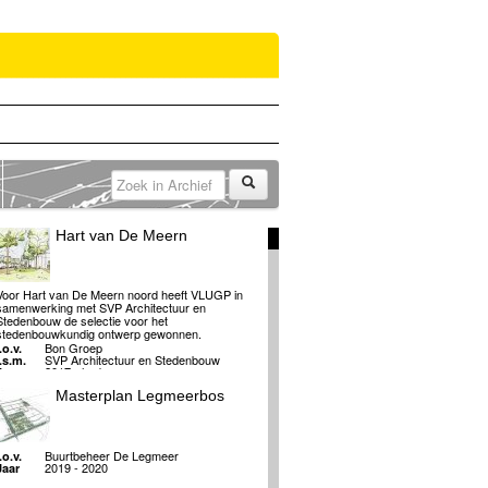
Hart van De Meern
Voor Hart van De Meern noord heeft VLUGP in
samenwerking met SVP Architectuur en
Stedenbouw de selectie voor het
stedenbouwkundig ontwerp gewonnen.
Bon Groep
.o.v.
SVP Architectuur en Stedenbouw
i.s.m.
2017 - heden
Jaar
Masterplan Legmeerbos
Buurtbeheer De Legmeer
.o.v.
2019 - 2020
Jaar