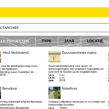
CTARCHIEF
LLE PROJECTEN
TYPE
JAAR
LOCATIE
‘Heul Verbindend’
Duurzaamheids matrix
 voor de ideeënprijsvraag Icoon
Duurzaamheidsmatrix voor woon- en
e Vechtplassen
werkomgevingen, een praktisch hulpmiddel om
overzicht te houden op de mogelijkheden.
Stichting Icoon Oostelijke Ve…
2018
n.v.t.
i.o.v.
n.v.t.
i.s.m.
i
2018
Jaar
n.v.t
Aanleg
Bensdorp
Nobelhuis
mming industrieel erfgoed Bensdorp -
Ontwerp collectieve binnentuin in co-creatie met
i
uitenruimte
toekomstige huurders
Noordersluis Bouwgroep
Ymere
i.o.v.