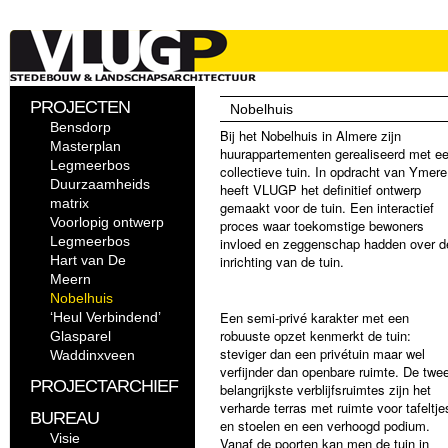
PROJECTEN
Nobelhuis
Bensdorp
Bij het Nobelhuis in Almere zijn
Masterplan
huurappartementen gerealiseerd met e
Legmeerbos
collectieve tuin. In opdracht van Ymere
Duurzaamheids
heeft VLUGP het definitief ontwerp
matrix
gemaakt voor de tuin. Een interactief
Voorlopig ontwerp
proces waar toekomstige bewoners
Legmeerbos
invloed en zeggenschap hadden over d
Hart van De
inrichting van de tuin.
Meern
Nobelhuis
Een semi-privé karakter met een
‘Heul Verbindend’
robuuste opzet kenmerkt de tuin:
Glasparel
steviger dan een privétuin maar wel
Waddinxveen
verfijnder dan openbare ruimte. De twe
PROJECTARCHIEF
belangrijkste verblijfsruimtes zijn het
verharde terras met ruimte voor tafeltje
BUREAU
en stoelen en een verhoogd podium.
Visie
Vanaf de poorten kan men de tuin in