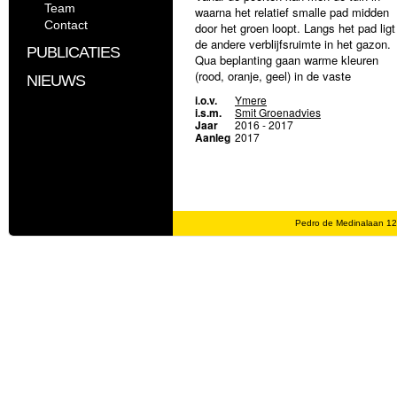
Team
waarna het relatief smalle pad midden
Contact
door het groen loopt. Langs het pad ligt
de andere verblijfsruimte in het gazon.
PUBLICATIES
Qua beplanting gaan warme kleuren
(rood, oranje, geel) in de vaste
NIEUWS
plantenborder een relatie aan met de
i.o.v.
Ymere
kleuren van het gebouw. Als accentkleu
i.s.m.
Smit Groenadvies
is paarsblauw van Monnikskap
Jaar
2016 - 2017
Aanleg
2017
toegevoegd. Naast lage beplanting wor
één solitaire boom van 2e grootte
toegepast in combinatie met
solitairheesters. Toekomstige huurders
hadden de wens om de tuin te voorzien
van picknickbanken, moestuinbakken,
Pedro de Medinalaan 1
regentonnen, een kruidenspiraal en
eventueel een compostbak. Deze zijn
verspreid over de tuin ingepast zodat e
met plezier getuinierd en vertoefd kan
worden.