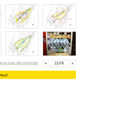
terug naar alle projecten
«
21/76
»
gp.nl