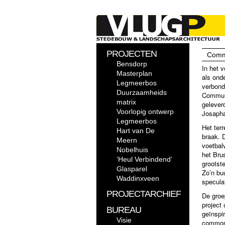
PROJECTEN
Comm
Bensdorp
In het 
Masterplan
als ond
Legmeerbos
verbond
Duurzaamheids
Communi
matrix
gelever
Voorlopig ontwerp
Josapha
Legmeerbos
Het terr
Hart van De
braak. 
Meern
voetbal
Nobelhuis
het Bru
‘Heul Verbindend’
grootste
Glasparel
Zo’n buu
Waddinxveen
speculat
PROJECTARCHIEF
De groe
project 
BUREAU
geïnspir
Visie
common