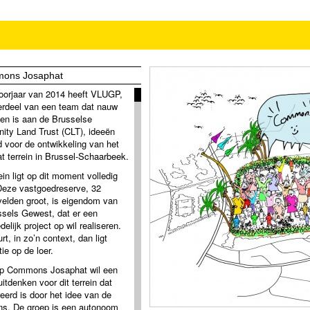
ons Josaphat
voorjaar van 2014 heeft VLUGP,
erdeel van een team dat nauw
en is aan de Brusselse
ty Land Trust (CLT), ideeën
d voor de ontwikkeling van het
t terrein in Brussel-Schaarbeek.
ein ligt op dit moment volledig
Deze vastgoedreserve, 32
velden groot, is eigendom van
ssels Gewest, dat er een
delijk project op wil realiseren.
rt, in zo’n context, dan ligt
ie op de loer.
p Commons Josaphat wil een
uitdenken voor dit terrein dat
eerd is door het idee van de
s. De groep is een autonoom