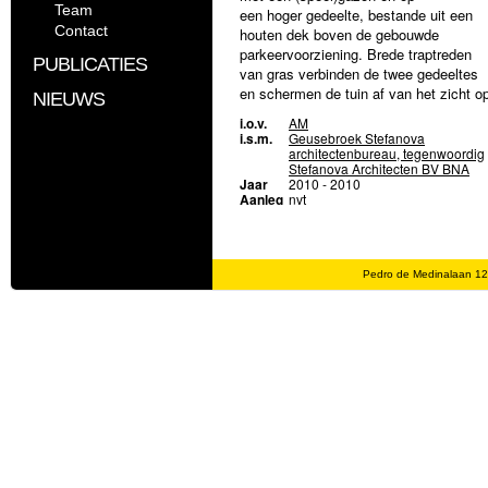
Team
een hoger gedeelte, bestande uit een
Contact
houten dek boven de gebouwde
parkeervoorziening. Brede traptreden
PUBLICATIES
van gras verbinden de twee gedeeltes
en schermen de tuin af van het zicht o
NIEUWS
de geparkeerde auto’s. Door in beide
i.o.v.
AM
gedeeltes de hagen terug te laten
i.s.m.
Geusebroek Stefanova
komen, ontstaat een eenheid tussen
architectenbureau, tegenwoordig
Stefanova Architecten BV BNA
boven en beneden. De hagen verdelen
Jaar
2010 - 2010
de tuin in ‘kamers’ en in overleg met de
Aanleg
nvt
toekomstige bewoners kunnen deze
een gedifferentieerde invulling
krijgen. Rondom de binnentuin sluiten 
private terrassen aan. De bewoners
Pedro de Medinalaan 1
kunnen het groene decor van de
binnentuin in feite als een verlenging v
hun eigen terras, misschien zelfs van
hun woonkamer, beschouwen.