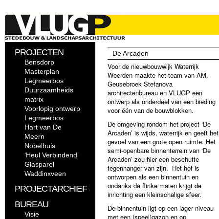
PROJECTEN
De Arcaden
Bensdorp
Voor de nieuwbouwwijk Waterrijk
Masterplan
Woerden maakte het team van AM,
Legmeerbos
Geusebroek Stefanova
Duurzaamheids
architectenbureau en VLUGP een
matrix
ontwerp als onderdeel van een bieding
Voorlopig ontwerp
voor één van de bouwblokken.
Legmeerbos
De omgeving rondom het project ‘De
Hart van De
Arcaden’ is wijds, waterrijk en geeft het
Meern
gevoel van een grote open ruimte. Het
Nobelhuis
semi-openbare binnenterrein van ‘De
‘Heul Verbindend’
Arcaden’ zou hier een beschutte
Glasparel
tegenhanger van zijn. Het hof is
Waddinxveen
ontworpen als een binnentuin en
ondanks de flinke maten krijgt de
PROJECTARCHIEF
inrichting een kleinschalige sfeer.
BUREAU
De binnentuin ligt op een lager niveau
Visie
met een (speel)gazon en op