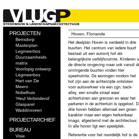
PROJECTEN
Hoven, Floriande
Bensdorp
Het deelplan Hoven is verdeeld in drie
Masterplan
buurten. Het centrum van iedere buurt
Legmeerbos
bestaat uit een autovrij hof als
Duurzaamheids
belangrijkste verblijfsruimte. Kinderen u
matrix
de directe omgeving maar ook vanuit d
Voorlopig ontwerp
omringende buurten vinden hier
Legmeerbos
speelruimte. De woningen rondom het
Hart van De
hof zijn aan de achterzijde ontsloten
voor autoverkeer via een zgn. back-
Meern
alley, een smalle straat waar
Nobelhuis
achtertuinen aan grenzen en waar het
‘Heul Verbindend’
parkeren in de achtertuin is opgelost. 
Glasparel
drie hoven hebben allemaal een groen
Waddinxveen
karakter maar een eigen herkenbaar
PROJECTARCHIEF
imago, afgestemd met de architectuur.
In alle hoven ligt een speelplek.
BUREAU
Referentie voor het noordelijk hof is de
Visie