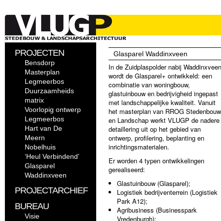
PROJECTEN
Glasparel Waddinxveen
Bensdorp
In de Zuidplaspolder nabij Waddinxvee
Masterplan
wordt de Glasparel+ ontwikkeld: een
Legmeerbos
combinatie van woningbouw,
Duurzaamheids
glastuinbouw en bedrijvigheid ingepast
matrix
met landschappelijke kwaliteit. Vanuit
Voorlopig ontwerp
het masterplan van RROG Stedenbouw
Legmeerbos
en Landschap werkt VLUGP de nadere
Hart van De
detaillering uit op het gebied van
ontwerp, profilering, beplanting en
Meern
inrichtingsmaterialen.
Nobelhuis
‘Heul Verbindend’
Er worden 4 typen ontwikkelingen
Glasparel
gerealiseerd:
Waddinxveen
Glastuinbouw (Glasparel);
PROJECTARCHIEF
Logistiek bedrijventerrein (Logistiek
Park A12);
BUREAU
Agribusiness (Businesspark
Visie
Vredenburgh);