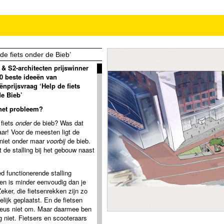
 de fiets onder de Bieb’
 S2-architecten prijswinner
10 beste ideeën van
ënprijsvraag ‘Help de fiets
e Bieb’
 het probleem?
 fiets
onder
de bieb? Was dat
ar! Voor de meesten ligt de
g niet onder maar
voorbij
de bieb.
 de stalling bij het gebouw naast
d functionerende stalling
en is minder eenvoudig dan je
eker, die fietsenrekken zijn zo
lijk geplaatst. En de fietsen
heus niet om. Maar daarmee ben
g niet. Fietsers en scooteraars