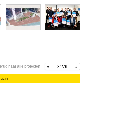
terug naar alle projecten
«
31/76
»
gp.nl