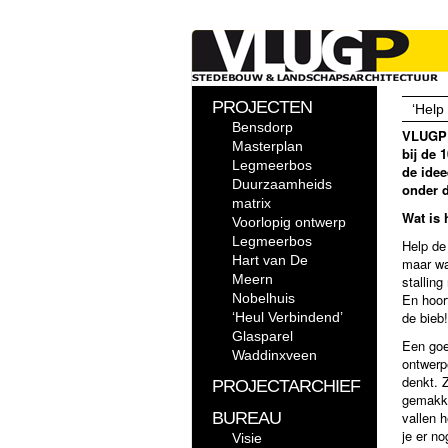
PROJECTEN
‘Help
Bensdorp
VLUGP &
Masterplan
bij de 
Legmeerbos
de idee
Duurzaamheids
onder d
matrix
Wat is
Voorlopig ontwerp
Legmeerbos
Help de
Hart van De
maar wa
Meern
stallin
Nobelhuis
En hoort
de bieb!
‘Heul Verbindend’
Glasparel
Een goe
Waddinxveen
ontwerp
denkt. Z
PROJECTARCHIEF
gemakke
BUREAU
vallen 
je er no
Visie