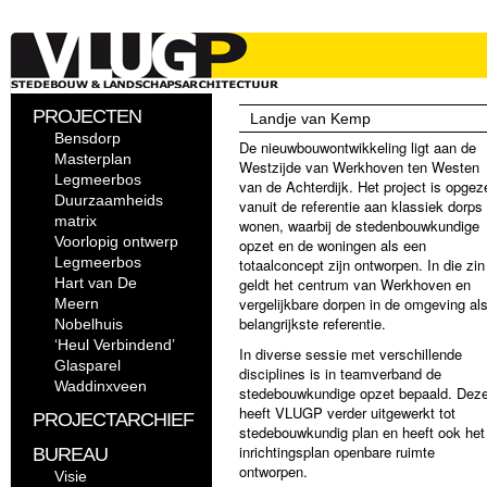
PROJECTEN
Landje van Kemp
Bensdorp
De nieuwbouwontwikkeling ligt aan de
Masterplan
Westzijde van Werkhoven ten Westen
Legmeerbos
van de Achterdijk. Het project is opgez
Duurzaamheids
vanuit de referentie aan klassiek dorps
matrix
wonen, waarbij de stedenbouwkundige
Voorlopig ontwerp
opzet en de woningen als een
Legmeerbos
totaalconcept zijn ontworpen. In die zin
Hart van De
geldt het centrum van Werkhoven en
vergelijkbare dorpen in de omgeving al
Meern
belangrijkste referentie.
Nobelhuis
‘Heul Verbindend’
In diverse sessie met verschillende
Glasparel
disciplines is in teamverband de
Waddinxveen
stedebouwkundige opzet bepaald. Dez
heeft VLUGP verder uitgewerkt tot
PROJECTARCHIEF
stedebouwkundig plan en heeft ook het
inrichtingsplan openbare ruimte
BUREAU
ontworpen.
Visie