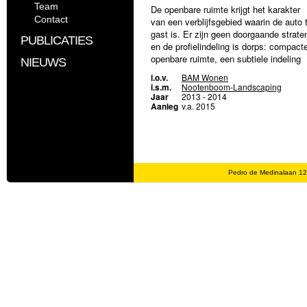
Team
De openbare ruimte krijgt het karakter
Contact
van een verblijfsgebied waarin de auto 
gast is. Er zijn geen doorgaande strate
PUBLICATIES
en de profielindeling is dorps: compact
openbare ruimte, een subtiele indeling
NIEUWS
van het profiel in “suggestiestroken” vo
i.o.v.
BAM Wonen
auto’s, parkeren en voetgangers. De
i.s.m.
Nootenboom-Landscaping
woningen zijn gegroepeerd rondom
Jaar
2013 - 2014
Aanleg
v.a. 2015
onderling afwijkende dwarsverbindingen
in de vorm van een tweetal pleintjes /
parkjes en een groene doorsteek voor
fietsers.
Pedro de Medinalaan 1