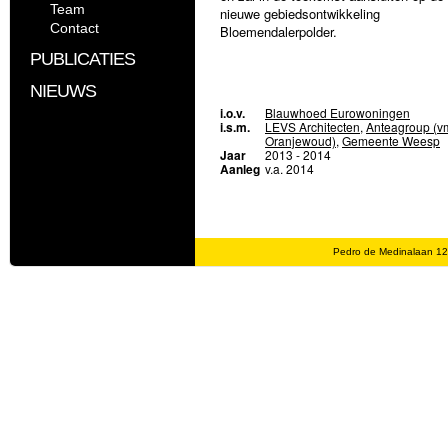
Team
nieuwe gebiedsontwikkeling
Contact
Bloemendalerpolder.
PUBLICATIES
NIEUWS
i.o.v.
Blauwhoed Eurowoningen
i.s.m.
LEVS Architecten
,
Anteagroup (v
Oranjewoud)
,
Gemeente Weesp
Jaar
2013 - 2014
Aanleg
v.a. 2014
Pedro de Medinalaan 1