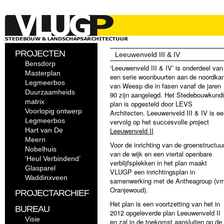
PROJECTEN
Leeuwenveld III & IV
Bensdorp
‘Leeuwenveld III & IV’ is onderdeel van
Masterplan
een serie woonbuurten aan de noordkan
Legmeerbos
van Weesp die in fasen vanaf de jaren
Duurzaamheids
90 zijn aangelegd. Het Stedebouwkund
matrix
plan is opgesteld door LEVS
Voorlopig ontwerp
Architecten. Leeuwenveld III & IV is e
Legmeerbos
vervolg op het succesvolle project
Hart van De
Leeuwenveld II
Meern
Voor de inrichting van de groenstructuu
Nobelhuis
van de wijk en een viertal openbare
‘Heul Verbindend’
verblijfsplekken in het plan maakt
Glasparel
VLUGP een inrichtingsplan in
Waddinxveen
samenwerking met de Antheagroup (v
Oranjewoud).
PROJECTARCHIEF
Het plan is een voortzetting van het in
BUREAU
2012 opgeleverde plan Leeuwenveld II
Visie
en zal in de toekomst aansluiten op de