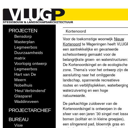
PROJECTEN
Kortenoord
Bensdorp
Voor de toekomstige woonwijk
Nieuw
Masterplan
Kortenoord
te Wageningen heeft VLUG
Legmeerbos
een aantrekkelijke en gevarieerde
Duurzaamheids
schetsontwerp gemaakt voor de
matrix
belangrijkste groen- en waterstructuren:
Voorlopig ontwerp
De Kortenoordsingel en de ecologische
Legmeerbos
zone. Thema’s voor het ontwerp zijn de
Hart van De
aansluiting naar het omliggende
landschap, spannende recreatieve
Meern
routes en verblijfsplekken, waterberging
Nobelhuis
waterzuivering en een hoge
‘Heul Verbindend’
natuurwaarde.
Glasparel
Waddinxveen
De parkachtige zuidoever van de
Kortenoordsingel is ontworpen in de
PROJECTARCHIEF
sfeer van een jaren ’30 singel met loss
bomen (solitair en in kleine groepjes),
BUREAU
een slingerend pad, bloemrijk gras en
Visie