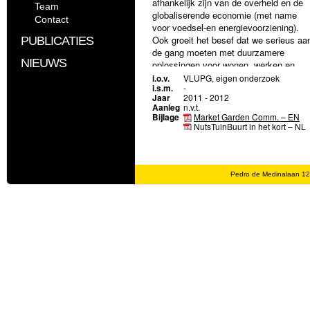
afhankelijk zijn van de overheid en de
Team
globaliserende economie (met name
Contact
voor voedsel-en energievoorziening).
Ook groeit het besef dat we serieus aa
PUBLICATIES
de gang moeten met duurzamere
NIEUWS
oplossingen voor wonen, werken en
recreatie.
i.o.v.
VLUPG, eigen onderzoek
i.s.m.
-
Andersom is het ook evident dat de
Jaar
2011 - 2012
Aanleg
n.v.t.
overheid zich op vele terreinen terugtre
Bijlage
Market Garden Comm. – EN
en zich steeds meer op een beperkt
NutsTuinBuurt in het kort – NL
aantal verantwoordelijkheden
concentreert. Duidelijk is ook de
herwaardering van nuttig te gebruiken
groen, zoals stadslandbouw en
Pedro de Medinalaan 1
volkstuinen, ook als woon-decor of
verblijfsruimte.
Het NutsTuinBuurt-concept is ontwikke
als antwoord op de bovengenoemde
ontwikkelingen en trends. Invloed,
betrokkenheid en inzet van
(toekomstige) bewoners is nodig om de
realisatie en het beheer van dergelijke
projecten op een betaalbare, duurzame
en milieuvriendelijke manier te laten