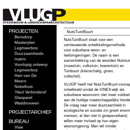
PROJECTEN
NutsTuinBuurt
Bensdorp
NutsTuinBuurt staat voor een
Masterplan
vernieuwende ontwikkelingsmethode
Legmeerbos
voor suburbane woon- en
Duurzaamheids
leefomgevingen. De naam is een
matrix
samentrekking van de woorden Nutstui
Voorlopig ontwerp
(moestuin, volkstuin, boerentuin) en
Legmeerbos
Tuinbuurt (kleinschalig, groen,
Hart van De
collectief).
Meern
VLUGP heeft het NutsTuinBuurt-conce
Nobelhuis
ontwikkeld omdat de VINEX-wijk als
‘Heul Verbindend’
suburbane woonvorm niet meer voldoet
Glasparel
aan de huidige maatschappelijke trends
Waddinxveen
De vraag naar meer duurzaamheid in
ecologische en sociale zin groeit enorm
PROJECTARCHIEF
mensen, al dan niet in groepsverband,
willen meer invloed op hun eigen
BUREAU
woonomgeving. Men wil minder
Visie