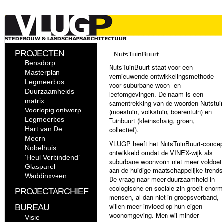
PROJECTEN
NutsTuinBuurt
Bensdorp
NutsTuinBuurt staat voor een
Masterplan
vernieuwende ontwikkelingsmethode
Legmeerbos
voor suburbane woon- en
Duurzaamheids
leefomgevingen. De naam is een
matrix
samentrekking van de woorden Nutstui
Voorlopig ontwerp
(moestuin, volkstuin, boerentuin) en
Legmeerbos
Tuinbuurt (kleinschalig, groen,
Hart van De
collectief).
Meern
VLUGP heeft het NutsTuinBuurt-conce
Nobelhuis
ontwikkeld omdat de VINEX-wijk als
‘Heul Verbindend’
suburbane woonvorm niet meer voldoet
Glasparel
aan de huidige maatschappelijke trends
Waddinxveen
De vraag naar meer duurzaamheid in
ecologische en sociale zin groeit enorm
PROJECTARCHIEF
mensen, al dan niet in groepsverband,
willen meer invloed op hun eigen
BUREAU
woonomgeving. Men wil minder
Visie