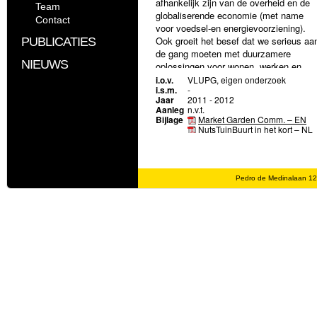
afhankelijk zijn van de overheid en de
Team
globaliserende economie (met name
Contact
voor voedsel-en energievoorziening).
Ook groeit het besef dat we serieus aa
PUBLICATIES
de gang moeten met duurzamere
NIEUWS
oplossingen voor wonen, werken en
recreatie.
i.o.v.
VLUPG, eigen onderzoek
i.s.m.
-
Andersom is het ook evident dat de
Jaar
2011 - 2012
Aanleg
n.v.t.
overheid zich op vele terreinen terugtre
Bijlage
Market Garden Comm. – EN
en zich steeds meer op een beperkt
NutsTuinBuurt in het kort – NL
aantal verantwoordelijkheden
concentreert. Duidelijk is ook de
herwaardering van nuttig te gebruiken
groen, zoals stadslandbouw en
Pedro de Medinalaan 1
volkstuinen, ook als woon-decor of
verblijfsruimte.
Het NutsTuinBuurt-concept is ontwikke
als antwoord op de bovengenoemde
ontwikkelingen en trends. Invloed,
betrokkenheid en inzet van
(toekomstige) bewoners is nodig om de
realisatie en het beheer van dergelijke
projecten op een betaalbare, duurzame
en milieuvriendelijke manier te laten