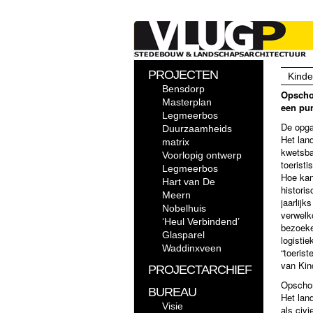
PROJECTEN
Kinde
Bensdorp
Opscho
Masterplan
een pu
Legmeerbos
De opga
Duurzaamheids
Het lan
matrix
kwetsbaa
Voorlopig ontwerp
toeristi
Legmeerbos
Hoe kan
Hart van De
histori
Meern
jaarlij
Nobelhuis
verwelk
‘Heul Verbindend’
bezoeke
Glasparel
logisti
Waddinxveen
“toerist
van Kin
PROJECTARCHIEF
Opschon
BUREAU
Het lan
Visie
als civ