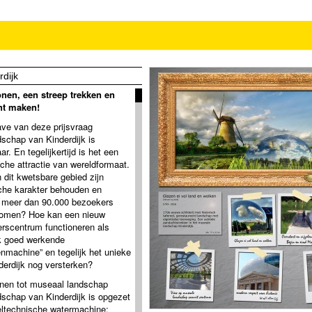
rdijk
nen, een streep trekken en
nt maken!
ve van deze prijsvraag
dschap van Kinderdijk is
r. En tegelijkertijd is het een
sche attractie van wereldformaat.
 dit kwetsbare gebied zijn
sche karakter behouden en
ks meer dan 90.000 bezoekers
omen? Hoe kan een nieuw
rscentrum functioneren als
ek goed werkende
enmachine” en tegelijk het unieke
derdijk nog versterken?
en tot museaal landschap
dschap van Kinderdijk is opgezet
ieltechnische watermachine: