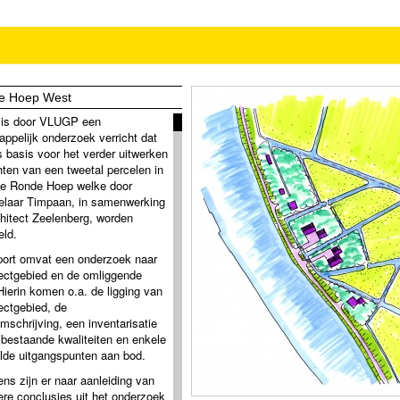
e Hoep West
 is door VLUGP een
appelijk onderzoek verricht dat
s basis voor het verder uitwerken
hten van een tweetal percelen in
de Ronde Hoep welke door
elaar Timpaan, in samenwerking
hitect Zeelenberg, worden
eld.
port omvat een onderzoek naar
jectgebied en de omliggende
Hierin komen o.a. de ligging van
jectgebied, de
mschrijving, een inventarisatie
 bestaande kwaliteiten en enkele
lde uitgangspunten aan bod.
ens zijn er naar aanleiding van
ere conclusies uit het onderzoek