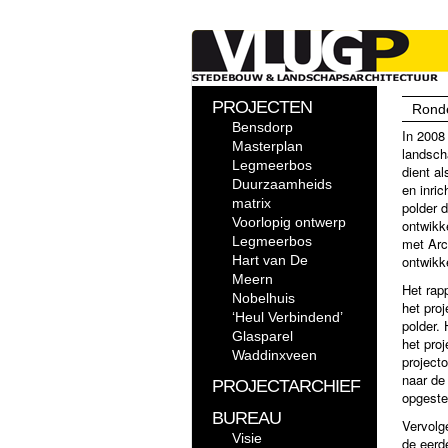
PROJECTEN
Rond
Bensdorp
In 2008
Masterplan
landsch
Legmeerbos
dient al
Duurzaamheids
en inric
matrix
polder 
Voorlopig ontwerp
ontwikk
Legmeerbos
met Arc
Hart van De
ontwikk
Meern
Het rap
Nobelhuis
het pro
‘Heul Verbindend’
polder. 
Glasparel
het pro
Waddinxveen
projecto
naar de
PROJECTARCHIEF
opgeste
BUREAU
Vervolg
Visie
de eerd