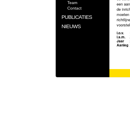
Team
een aan
Contact
de inri
moeten 
PUBLICATIES
richtli
voorstel
NIEUWS
function
i.o.v.
VLUGP 
i.s.m.
gemaakt
Jaar
Aanleg
de land
ruimteli
komen. 
inrichti
landsch