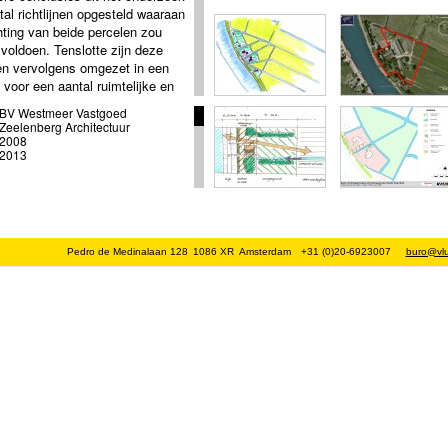
tal richtlijnen opgesteld waaraan
chting van beide percelen zou
voldoen. Tenslotte zijn deze
jnen vervolgens omgezet in een
 voor een aantal ruimtelijke en
ele ingrepen. Tenslotte is door
BV Westmeer Vastgoed
een bestemmingenkaart
Zeelenberg Architectuur
 met daarin de ingrepen om tot
2008
2013
schappelijk, functioneel en
jk meest ideale situatie te
Deze kaart wordt bij de verdere
ng van beide percelen als
appelijke onderlegger gebruikt.
Pedro de Medinalaan 128
1086 XR
Amsterdam
+31 (0)20-6923007
buro@vlu