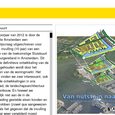
buurt
oorjaar van 2012 is door de
te Amsterdam een
rijsvraag uitgeschreven voor
ke invulling (10 jaar) van een
e van de toekomstige Sluisbuurt
urgereiland in Amsterdam. Dit
e definitieve ontwikkeling van de
pgehouden wordt door het
en van de woningmarkt. Het
ef vinden we zeer interessant, ook
de ontwikkelingen in ons
ed, de landschapsarchitectuur
enbouw. En hoewel we
lijk niet aan de in de
eding gestelde eisen konden en
voldoen (zowel qua aangewezen
als het gegeven dat de invulling
aar weer verwijderd moest