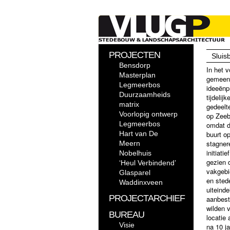
PROJECTEN
Sluis
Bensdorp
In het v
Masterplan
gemeen
Legmeerbos
ideeënp
Duurzaamheids
tijdelij
matrix
gedeelt
Voorlopig ontwerp
op Zeeb
Legmeerbos
omdat d
Hart van De
buurt o
stagner
Meern
initiati
Nobelhuis
gezien 
‘Heul Verbindend’
vakgebi
Glasparel
en sted
Waddinxveen
uiteinde
PROJECTARCHIEF
aanbest
wilden 
BUREAU
locatie 
Visie
na 10 j