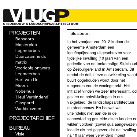
PROJECTEN
Sluisbuurt
Bensdorp
In het voorjaar van 2012 is door de
Masterplan
gemeente Amsterdam een
Legmeerbos
ideeënprijsvraag uitgeschreven voor
Duurzaamheids
tijdelijke invulling (10 jaar) van een
matrix
gedeelte van de toekomstige Sluisbuur
Voorlopig ontwerp
op Zeeburgereiland in Amsterdam. Dit
Legmeerbos
omdat de definitieve ontwikkeling van 
Hart van De
buurt opgehouden wordt door het
stagneren van de woningmarkt. Het
Meern
initiatief vinden we zeer interessant, oo
Nobelhuis
gezien de ontwikkelingen in ons
‘Heul Verbindend’
vakgebied, de landschapsarchitectuur
Glasparel
en stedenbouw. En hoewel we
Waddinxveen
uiteindelijk niet aan de in de
PROJECTARCHIEF
aanbesteding gestelde eisen konden e
wilden voldoen (zowel qua aangewezen
BUREAU
locatie als het gegeven dat de invulling
Visie
na 10 jaar weer verwijderd moest