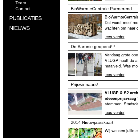
Team
Contact
BioWarmteCentrale Purmerend
BioWarmteCentrale
PUBLICATIES
Dat wordt mooi met
NIEUWS
wachten om naar 
lees verder
De Baronie geopend!!!
Vandaag grote ope
VLUGP heeft de af
maaiveld. Was moo
lees verder
Prijswinnaars!
VLUGP & S2-archit
ideeënprijsvraag 
stemmen!
Stadsde
lees verder
2014 Nieuwjaarskaart
Wij wensen jullie ee