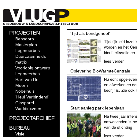
PROJECTEN
‘Tijd als bondgenoot’
Bensdorp
Tijdelijkheid inzet
Masterplan
worden en het Centr
Legmeerbos
identiteitsvolle en
Duurzaamheids
lees verder
matrix
Voorlopig ontwerp
Oplevering BioWarmteCentrale
Legmeerbos
Nu echt opgelever
Hart van De
en afwerken en dan
Meern
bedrijf is. Zie ook
Nobelhuis
‘Heul Verbindend’
Glasparel
Start aanleg park Iepenlaan
Waddinxveen
Na twee jaar inte
PROJECTARCHIEF
omwonenden is het 
van de stichting
BUREAU
Visie
lees verder