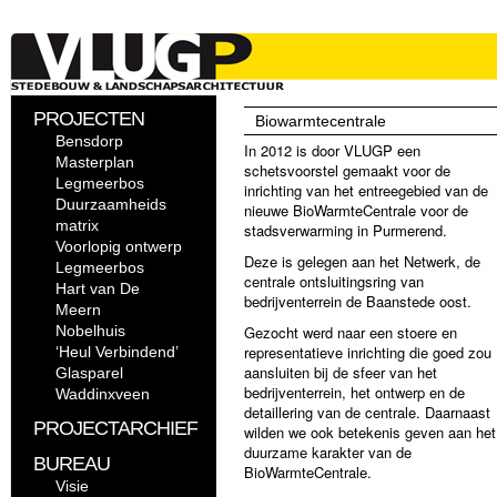
PROJECTEN
Biowarmtecentrale
Bensdorp
In 2012 is door VLUGP een
Masterplan
schetsvoorstel gemaakt voor de
Legmeerbos
inrichting van het entreegebied van de
Duurzaamheids
nieuwe BioWarmteCentrale voor de
matrix
stadsverwarming in Purmerend.
Voorlopig ontwerp
Deze is gelegen aan het Netwerk, de
Legmeerbos
centrale ontsluitingsring van
Hart van De
bedrijventerrein de Baanstede oost.
Meern
Nobelhuis
Gezocht werd naar een stoere en
representatieve inrichting die goed zou
‘Heul Verbindend’
aansluiten bij de sfeer van het
Glasparel
bedrijventerrein, het ontwerp en de
Waddinxveen
detaillering van de centrale. Daarnaast
PROJECTARCHIEF
wilden we ook betekenis geven aan het
duurzame karakter van de
BUREAU
BioWarmteCentrale.
Visie