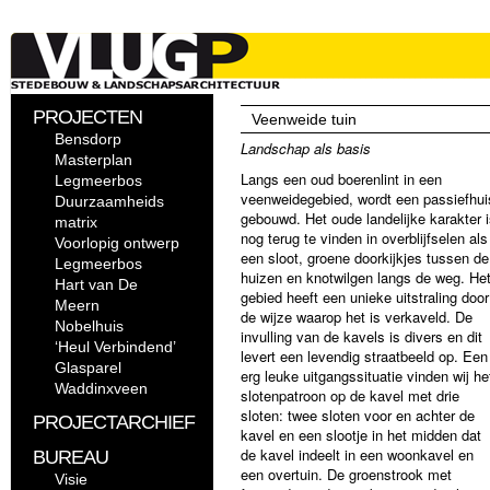
PROJECTEN
Veenweide tuin
Bensdorp
Landschap als basis
Masterplan
Langs een oud boerenlint in een
Legmeerbos
veenweidegebied, wordt een passiefhui
Duurzaamheids
gebouwd. Het oude landelijke karakter 
matrix
nog terug te vinden in overblijfselen als
Voorlopig ontwerp
een sloot, groene doorkijkjes tussen de
Legmeerbos
huizen en knotwilgen langs de weg. He
Hart van De
gebied heeft een unieke uitstraling door
Meern
de wijze waarop het is verkaveld. De
Nobelhuis
invulling van de kavels is divers en dit
‘Heul Verbindend’
levert een levendig straatbeeld op. Een
Glasparel
erg leuke uitgangssituatie vinden wij he
Waddinxveen
slotenpatroon op de kavel met drie
sloten: twee sloten voor en achter de
PROJECTARCHIEF
kavel en een slootje in het midden dat
de kavel indeelt in een woonkavel en
BUREAU
een overtuin. De groenstrook met
Visie