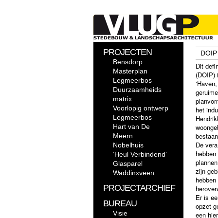
PROJECTEN
DOIP 
Bensdorp
Dit defi
Masterplan
(DOIP) 
Legmeerbos
‘Haven, 
Duurzaamheids
geruime
matrix
planvor
Voorlopig ontwerp
het indu
Legmeerbos
Hendrik
Hart van De
woongeb
bestaan
Meern
De vera
Nobelhuis
hebben 
‘Heul Verbindend’
plannen 
Glasparel
zijn ge
Waddinxveen
hebben 
PROJECTARCHIEF
herover
Er is e
BUREAU
opzet g
Visie
een hier