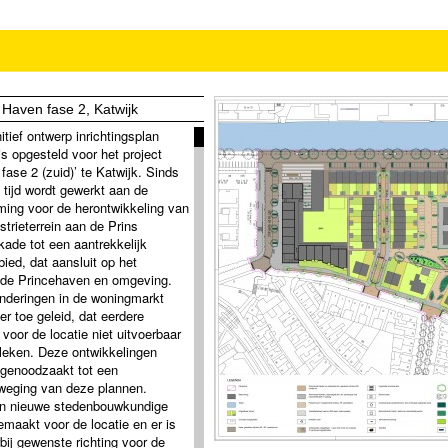
Haven fase 2, Katwijk
nitief ontwerp inrichtingsplan
is opgesteld voor het project
fase 2 (zuid)’ te Katwijk. Sinds
 tijd wordt gewerkt aan de
ming voor de herontwikkeling van
strieterrein aan de Prins
kade tot een aantrekkelijk
ied, dat aansluit op het
de Princehaven en omgeving.
nderingen in de woningmarkt
er toe geleid, dat eerdere
voor de locatie niet uitvoerbaar
bleken. Deze ontwikkelingen
genoodzaakt tot een
weging van deze plannen.
en nieuwe stedenbouwkundige
emaakt voor de locatie en er is
bij gewenste richting voor de