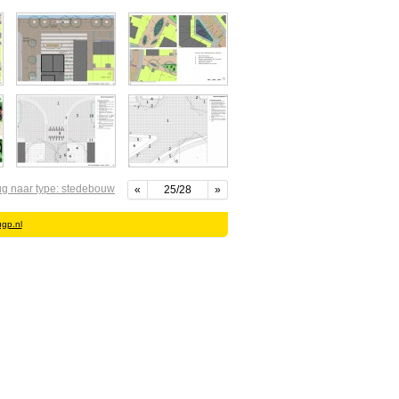
ug naar type: stedebouw
«
25/28
»
gp.nl