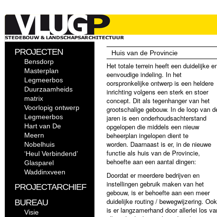
PROJECTEN
Huis van de Provincie
Bensdorp
Het totale terrein heeft een duidelijke e
Masterplan
eenvoudige indeling. In het
Legmeerbos
oorspronkelijke ontwerp is een heldere
Duurzaamheids
inrichting volgens een sterk en stoer
matrix
concept. Dit als tegenhanger van het
Voorlopig ontwerp
grootschalige gebouw. In de loop van d
Legmeerbos
jaren is een onderhoudsachterstand
Hart van De
opgelopen die middels een nieuw
beheerplan ingelopen dient te
Meern
worden.
Daarnaast is er, in de nieuwe
Nobelhuis
functie als huis van de Provincie,
‘Heul Verbindend’
behoefte aan een aantal dingen:
Glasparel
Waddinxveen
Doordat er meerdere bedrijven en
instellingen gebruik maken van het
PROJECTARCHIEF
gebouw, is er behoefte aan een meer
duidelijke routing / bewegwijzering. Ook
BUREAU
is er langzamerhand door allerlei los va
Visie