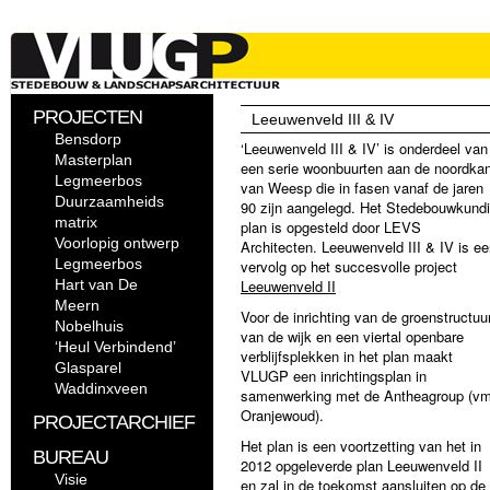
PROJECTEN
Leeuwenveld III & IV
Bensdorp
‘Leeuwenveld III & IV’ is onderdeel van
Masterplan
een serie woonbuurten aan de noordkan
Legmeerbos
van Weesp die in fasen vanaf de jaren
Duurzaamheids
90 zijn aangelegd. Het Stedebouwkund
matrix
plan is opgesteld door LEVS
Voorlopig ontwerp
Architecten. Leeuwenveld III & IV is e
Legmeerbos
vervolg op het succesvolle project
Hart van De
Leeuwenveld II
Meern
Voor de inrichting van de groenstructuu
Nobelhuis
van de wijk en een viertal openbare
‘Heul Verbindend’
verblijfsplekken in het plan maakt
Glasparel
VLUGP een inrichtingsplan in
Waddinxveen
samenwerking met de Antheagroup (v
Oranjewoud).
PROJECTARCHIEF
Het plan is een voortzetting van het in
BUREAU
2012 opgeleverde plan Leeuwenveld II
Visie
en zal in de toekomst aansluiten op de