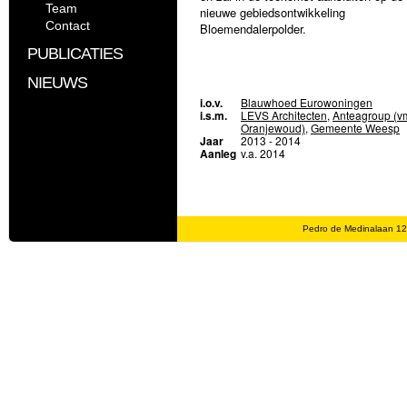
Team
nieuwe gebiedsontwikkeling
Contact
Bloemendalerpolder.
PUBLICATIES
NIEUWS
i.o.v.
Blauwhoed Eurowoningen
i.s.m.
LEVS Architecten
,
Anteagroup (v
Oranjewoud)
,
Gemeente Weesp
Jaar
2013 - 2014
Aanleg
v.a. 2014
Pedro de Medinalaan 1