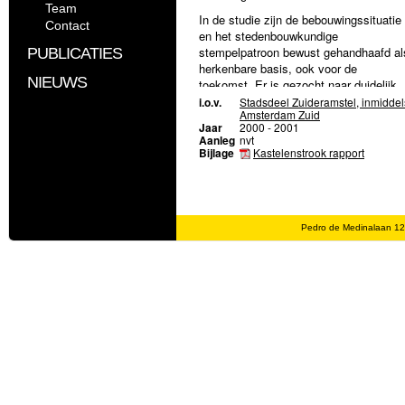
Team
In de studie zijn de bebouwingssituatie
Contact
en het stedenbouwkundige
stempelpatroon bewust gehandhaafd al
PUBLICATIES
herkenbare basis, ook voor de
NIEUWS
toekomst. Er is gezocht naar duidelijk
verschillende modellen aan de hand va
i.o.v.
Stadsdeel Zuideramstel, inmiddel
Amsterdam Zuid
mogelijke thematische principe-
Jaar
2000 - 2001
oplossingen zoals de verkeers- en
Aanleg
nvt
parkeersituatie, de relatie openbaar-
Bijlage
Kastelenstrook rapport
privé, ontsluiting en oriëntatie van de
bebouwing en erfafscheidingen.
Er zijn twee extreme modellen
uitgewerkt:
Pedro de Medinalaan 1
Model 1 met semi-openbare hoven en
het parkeren opgelost in parkeertorens.
Model 2 waar steeds om en om een
straat wordt omgevormd tot openbare
parkruimte met recreatief programma e
het parkeren in of onder
gemeenschappelijke hoven.