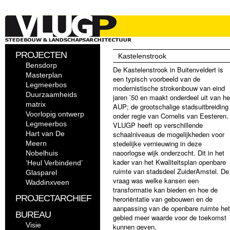
PROJECTEN
Kastelenstrook
Bensdorp
De Kastelenstrook in Buitenveldert is
Masterplan
een typisch voorbeeld van de
Legmeerbos
modernistische strokenbouw van eind
Duurzaamheids
jaren ’50 en maakt onderdeel uit van he
matrix
AUP; de grootschalige stadsuitbreiding
Voorlopig ontwerp
onder regie van Cornelis van Eesteren.
Legmeerbos
VLUGP heeft op verschillende
Hart van De
schaalniveaus de mogelijkheden voor
stedelijke vernieuwing in deze
Meern
naoorlogse wijk onderzocht. Dit in het
Nobelhuis
kader van het Kwaliteitsplan openbare
‘Heul Verbindend’
ruimte van stadsdeel ZuiderAmstel. De
Glasparel
vraag was welke kansen een
Waddinxveen
transformatie kan bieden en hoe de
PROJECTARCHIEF
heroriëntatie van gebouwen en de
aanpassing van de openbare ruimte het
BUREAU
gebied meer waarde voor de toekomst
Visie
kunnen geven.