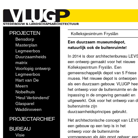
PROJECTEN
Kolleksjesintrum Fryslân
Bensdorp
Een duurzaam museumdepot,
Masterplan
natuurlijk
ook de buitenruimte!
Legmeerbos
In 2014 is door architectenbureau LEV
Duurzaamheids
een ontwerp gemaakt voor het nieuwe
matrix
Kolleksjesintrum Fryslân. Een
Voorlopig ontwerp
gemeenschappelijk depot van 5 Friese
Legmeerbos
musea. Het nieuwe depot is ontworpen
Hart van De
als een duurzaam gebouw. VLUGP hee
Meern
het ontwerp voor de buitenruimte en de
Nobelhuis
inpassing in de omgeving gemaakt en
‘Heul Verbindend’
uitgewerkt. Ook voor het ontwerp van d
Glasparel
buitenruimte zijn
Waddinxveen
duurzaamheidsprincipes gebruikt.
PROJECTARCHIEF
Het architectonische concept van LEV
een gebouw op een terp is in het
BUREAU
ontwerp voor de buitenruimte
Visie
vormgegeven als één groot gebaar: ee