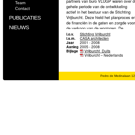
partners van buro VLUGP waren over d
Team
gehele periode van de ontwikkeling
Contact
actief in het bestuur van de Stichting
Vrijburcht. Deze hield het planproces e
PUBLICATIES
de financiën in de gaten en zorgde voor
NIEUWS
de verkoop van de woningen. De
huurders/uitbaters van bijzondere
i.o.v.
Stichting Vrijburcht
i.s.m.
CASA architecten
voorzieningen van het complex, zoals
Jaar
2001 - 2008
zorgwoningen, de crèche en het café
Aanleg
2005 - 2008
zijn door de deelnemers van Vijburcht
Bijlage
Vrijburcht_Duits
gekozen.
Vrijburcht – Nederlands
Vrijburcht – English
Met de bouw van Vrijburcht zijn 52
woningen van gemiddeld 100 m2
gerealiseerd, tegen redelijke
Pedro de Medinalaan 1
koopsommen. Er zijn drie typen
woningen: appartementen, maisonnette
en atelierwoningen. Naast woningen
bevat Vrijburcht drie bedrijfsruimten,
twee logeerkamers, een woongroep voo
zes licht verstandelijk gehandicapte
jongeren, inclusief een zorgwoning, een
gemeenschappelijke knutselruimte, ee
fietsenstalling en een ondergrondse
parkeerkelder. Het hart van het comple
wordt gevormd door de groene