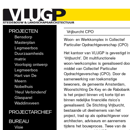
PROJECTEN
Vrijburcht CPO
Bensdorp
Woon- en Werkkomplex in Collectief
Masterplan
Particulier Opdrachtgeverschap (CPO)
Legmeerbos
Het kantoor van VLUGP is gevestigd in
Duurzaamheids
‘Vrijburcht’. Dit multifunctionele
matrix
woon-/werkcomplex is gerealiseerd doo
Voorlopig ontwerp
middel van Collectief Particulier
Legmeerbos
Opdrachtgeverschap (CPO). Door de
Hart van De
samenwerking van toekomstige
Meern
bewoners, de gemeente Amsterdam,
Nobelhuis
Woonstichting De Key en de Rabobank
‘Heul Verbindend’
is het project binnen vrij korte tijd en
Glasparel
binnen redelijke financiële risico’s
Waddinxveen
gerealiseerd. De Stichting Vrijburcht,
bestaande uit deelnemers van het
PROJECTARCHIEF
project, trad op als opdrachtgever voor
architecten, adviseurs en aannemers
BUREAU
tijdens het bouwproces. Twee van de
Visie