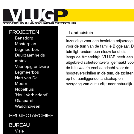
PROJECTEN
Landhuistuin
Bensdorp
Inzending voor een besloten prijsvraag
Masterplan
voor de tuin van de familie Biggelaar. 
Legmeerbos
tuin ligt rondom een nieuw landhuis
Duurzaamheids
langs de Amsteldijk. VLUGP heeft een
matrix
uitgebreid schetsontwerp gemaakt voo
Voorlopig ontwerp
de tuin waarin veel aandacht voor de
Legmeerbos
hoogteverschillen in de tuin, de zichten
Hart van De
op het aanliggende landschap en
overgang van cultuurlijk naar natuurlijk.
Meern
Nobelhuis
‘Heul Verbindend’
Glasparel
Waddinxveen
PROJECTARCHIEF
BUREAU
Visie