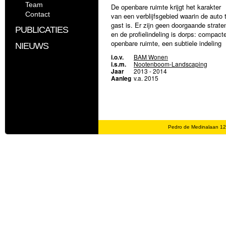
Team
De openbare ruimte krijgt het karakter
Contact
van een verblijfsgebied waarin de auto 
gast is. Er zijn geen doorgaande strate
PUBLICATIES
en de profielindeling is dorps: compact
openbare ruimte, een subtiele indeling
NIEUWS
van het profiel in “suggestiestroken” vo
i.o.v.
BAM Wonen
auto’s, parkeren en voetgangers. De
i.s.m.
Nootenboom-Landscaping
woningen zijn gegroepeerd rondom
Jaar
2013 - 2014
Aanleg
v.a. 2015
onderling afwijkende dwarsverbindingen
in de vorm van een tweetal pleintjes /
parkjes en een groene doorsteek voor
fietsers.
Pedro de Medinalaan 1