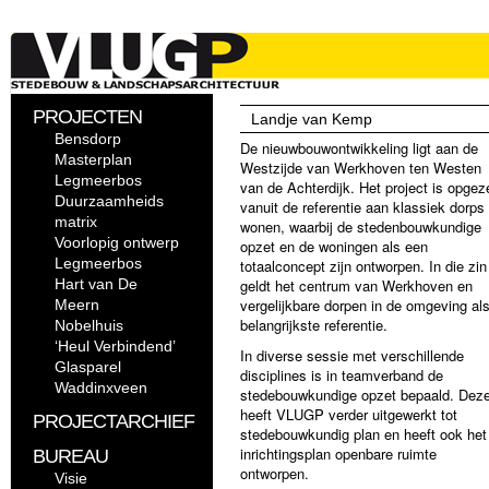
PROJECTEN
Landje van Kemp
Bensdorp
De nieuwbouwontwikkeling ligt aan de
Masterplan
Westzijde van Werkhoven ten Westen
Legmeerbos
van de Achterdijk. Het project is opgez
Duurzaamheids
vanuit de referentie aan klassiek dorps
matrix
wonen, waarbij de stedenbouwkundige
Voorlopig ontwerp
opzet en de woningen als een
Legmeerbos
totaalconcept zijn ontworpen. In die zin
Hart van De
geldt het centrum van Werkhoven en
vergelijkbare dorpen in de omgeving al
Meern
belangrijkste referentie.
Nobelhuis
‘Heul Verbindend’
In diverse sessie met verschillende
Glasparel
disciplines is in teamverband de
Waddinxveen
stedebouwkundige opzet bepaald. Dez
heeft VLUGP verder uitgewerkt tot
PROJECTARCHIEF
stedebouwkundig plan en heeft ook het
inrichtingsplan openbare ruimte
BUREAU
ontworpen.
Visie