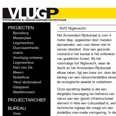
PROJECTEN
NVO Nigtevecht
Bensdorp
Het Amsterdam-Rijnkanaal is ruim 4
Masterplan
meter diep, opgesloten door metalen
Legmeerbos
damwanden: een voor dieren niet te
Duurzaamheids
nemen obstakel. Voor een gezonde
matrix
visstand in het kanaal is het ontbreken
Voorlopig ontwerp
van gradiënten funest. Bij het
Legmeerbos
voormalige fort Nigtevecht, waar de
Hart van De
Vecht en het Amsterdam-Rijnkanaal
elkaar raken, ligt een kans om, door de
Meern
aanleg van een natuurvriendelijke oever
Nobelhuis
de ecologische waarde te verbeteren.
‘Heul Verbindend’
Glasparel
Onze opvatting daarbij is dat een
Waddinxveen
dergelijke toevoeging ten behoeve van
natuur aan een (groot) infrastructureel
PROJECTARCHIEF
element in feite een cultuurdaad is; een
technische ingreep die vraagt om een
BUREAU
duidelijke man-made vormgeving. In de
Visie