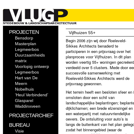
PROJECTEN
Vijfhuizen 55+
Bensdorp
Begin 2006 zijn wij door Roeleveld-
Masterplan
Sikkes Architects benaderd te
Legmeerbos
participeren in een prijsvraag over het
Duurzaamheids
planproces voor Vijfhuizen. In dit plan
matrix
worden veertig 55+ woningen gecreëer
Voorlopig ontwerp
verdeeld over 5 clusters. Mede door ee
Legmeerbos
succesvolle samenwerking met
Hart van De
Roeleveld-Sikkes Architects werd de
prijsvraag gewonnen.
Meern
Nobelhuis
Het terrein heeft een besloten sfeer en 
‘Heul Verbindend’
omsloten door een schil van
Glasparel
landschappelijke beplantingen; beplant
Waddinxveen
dijklichamen; een brede elzensingel en
een waterpartij met natuurvriendelijke
PROJECTARCHIEF
oevers. De ontsluiting voor auto’s is
langs de buitenkant van het plan geleg
BUREAU
zodat het binnengebied (waar de
Visie