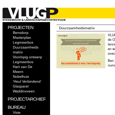
PROJECTEN
Duurzaamheidsmatrix
Bensdorp
VLUG
Masterplan
de O
Legmeerbos
lanc
Duurzaamheids
en w
matrix
over
Voorlopig ontwerp
Ben 
Legmeerbos
numm
Hart van De
Meern
Nobelhuis
‘Heul Verbindend’
Glasparel
Waddinxveen
PROJECTARCHIEF
BUREAU
Visie