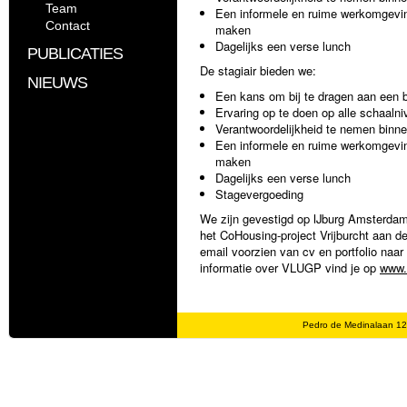
Team
Een informele en ruime werkomgevin
Contact
maken
Dagelijks een verse lunch
PUBLICATIES
De stagiair bieden we:
NIEUWS
Een kans om bij te dragen aan een b
Ervaring op te doen op alle schaaln
Verantwoordelijkheid te nemen binn
Een informele en ruime werkomgevin
maken
Dagelijks een verse lunch
Stagevergoeding
We zijn gevestigd op IJburg Amsterdam
het CoHousing-project Vrijburcht aan d
email voorzien van cv en portfolio na
informatie over VLUGP vind je op
www.
Pedro de Medinalaan 1