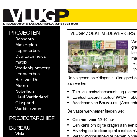
PROJECTEN
VLUGP ZOEKT MEDEWERKERS
Bensdorp
We 
Masterplan
gr
Legmeerbos
lee
Duurzaamheids
ma
matrix
tek
Voorlopig ontwerp
Ph
Legmeerbos
De volgende opleidingen sluiten goed a
Hart van De
aan werken:
Meern
Nobelhuis
Tuin- en landschapsinrichting (Lare
Landschapsarchitectuur (WUR, TuDel
‘Heul Verbindend’
Academie van Bouwkunst (Amsterd
Glasparel
Waddinxveen
De vaste werknemer bieden we:
PROJECTARCHIEF
Contract voor 32-40 uur
Een kans om bij te dragen aan een b
BUREAU
Ervaring op te doen op alle schaaln
Visie
Verantwoordelijkheid te nemen binn