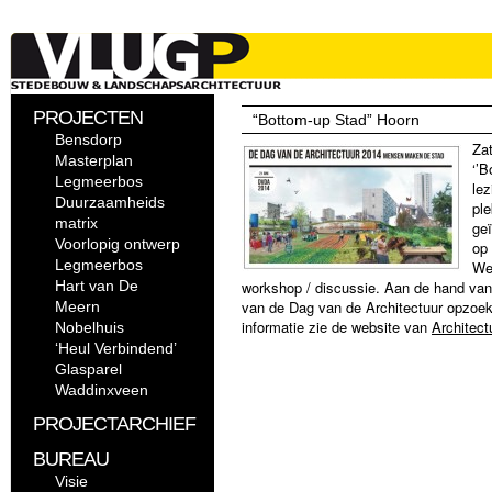
PROJECTEN
“Bottom-up Stad” Hoorn
Bensdorp
Zat
Masterplan
‘’B
Legmeerbos
lez
Duurzaamheids
ple
matrix
geï
Voorlopig ontwerp
op
Legmeerbos
Wes
Hart van De
workshop / discussie. Aan de hand va
van de Dag van de Architectuur opzoek 
Meern
informatie zie de website van
Architec
Nobelhuis
‘Heul Verbindend’
Glasparel
Waddinxveen
PROJECTARCHIEF
BUREAU
Visie