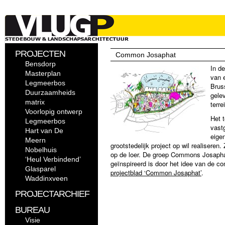
PROJECTEN
Common Josaphat
Bensdorp
In d
Masterplan
van 
Legmeerbos
Brus
Duurzaamheids
gele
matrix
terr
Voorlopig ontwerp
Het t
Legmeerbos
vast
Hart van De
eige
Meern
grootstedelijk project op wil realiseren.
Nobelhuis
op de loer. De groep Commons Josaphat 
‘Heul Verbindend’
geïnspireerd is door het idee van de 
Glasparel
projectblad ‘Common Josaphat’
.
Waddinxveen
PROJECTARCHIEF
BUREAU
Visie