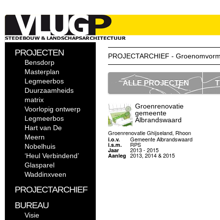
PROJECTEN
PROJECTARCHIEF - Groenomvorm
Bensdorp
Masterplan
Legmeerbos
ALLE PROJECTEN
T
Duurzaamheids
matrix
Groenrenovatie
Voorlopig ontwerp
gemeente
Legmeerbos
Albrandswaard
Hart van De
Groenrenovatie Ghijseland, Rhoon
Meern
Gemeente Albrandswaard
i.o.v.
RPS
i.s.m.
Nobelhuis
2013 - 2015
Jaar
2013, 2014 & 2015
‘Heul Verbindend’
Aanleg
Glasparel
Waddinxveen
PROJECTARCHIEF
BUREAU
Visie