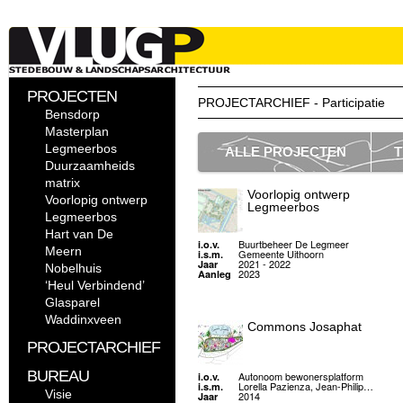
PROJECTEN
PROJECTARCHIEF - Participatie
Bensdorp
Masterplan
Legmeerbos
ALLE PROJECTEN
T
Duurzaamheids
matrix
Voorlopig ontwerp
Voorlopig ontwerp
Legmeerbos
Legmeerbos
Hart van De
Buurtbeheer De Legmeer
i.o.v.
Meern
Gemeente Uithoorn
i.s.m.
2021 - 2022
Jaar
Nobelhuis
2023
Aanleg
‘Heul Verbindend’
Glasparel
Waddinxveen
Commons Josaphat
PROJECTARCHIEF
BUREAU
Autonoom bewonersplatform
i.o.v.
Lorella Pazienza, Jean-Philip…
i.s.m.
Visie
2014
Jaar