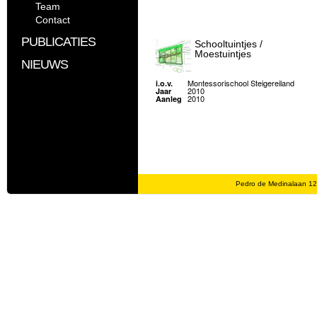
Team
Contact
PUBLICATIES
Schooltuintjes /
Moestuintjes
NIEUWS
Montessorischool Steigereiland
i.o.v.
2010
Jaar
2010
Aanleg
Pedro de Medinalaan 1