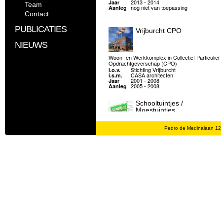
2013 - 2014
Jaar
Team
nog niet van toepassing
Aanleg
Contact
PUBLICATIES
Vrijburcht CPO
NIEUWS
Woon- en Werkkomplex in Collectief Particulier
Opdrachtgeverschap (CPO)
Stichting Vrijburcht
i.o.v.
CASA architecten
i.s.m.
2001 - 2008
Jaar
2005 - 2008
Aanleg
Schooltuintjes /
Moestuintjes
Pedro de Medinalaan 1
Montessorischool Steigereiland
i.o.v.
2010
Jaar
2010
Aanleg
De Arcaden
Prijsvraagontwerp voor een binnentuin voor ee
te ontwikkelen woonblok in Woerden.
AM
i.o.v.
Geusebroek Stefanova architec…
i.s.m.