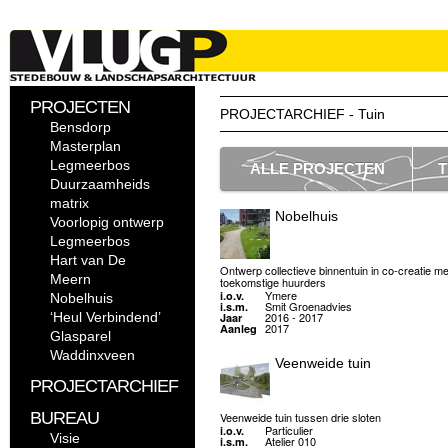
PROJECTEN
PROJECTARCHIEF - Tuin
Bensdorp
Masterplan
Legmeerbos
ALLE PROJECTEN
T
Duurzaamheids
matrix
Nobelhuis
Voorlopig ontwerp
Legmeerbos
Hart van De
Ontwerp collectieve binnentuin in co-creatie me
Meern
toekomstige huurders
Ymere
i.o.v.
Nobelhuis
Smit Groenadvies
i.s.m.
‘Heul Verbindend’
2016 - 2017
Jaar
2017
Aanleg
Glasparel
Waddinxveen
Veenweide tuin
PROJECTARCHIEF
BUREAU
Veenweide tuin tussen drie sloten
Particulier
i.o.v.
Visie
Atelier 010
i.s.m.