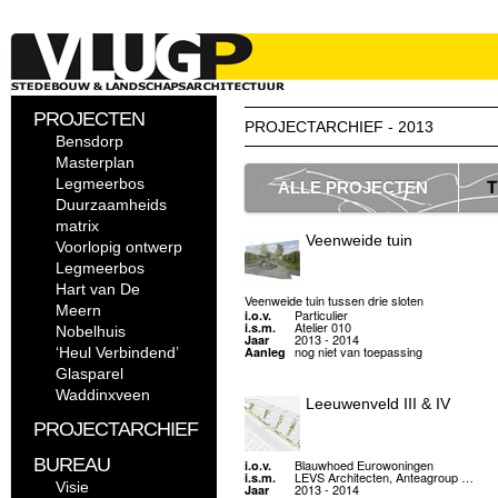
PROJECTEN
PROJECTARCHIEF - 2013
Bensdorp
Masterplan
Legmeerbos
ALLE PROJECTEN
T
Duurzaamheids
matrix
Veenweide tuin
Voorlopig ontwerp
Legmeerbos
Hart van De
Veenweide tuin tussen drie sloten
Meern
Particulier
i.o.v.
Atelier 010
i.s.m.
Nobelhuis
2013 - 2014
Jaar
nog niet van toepassing
‘Heul Verbindend’
Aanleg
Glasparel
Waddinxveen
Leeuwenveld III & IV
PROJECTARCHIEF
BUREAU
Blauwhoed Eurowoningen
i.o.v.
LEVS Architecten, Anteagroup …
i.s.m.
Visie
2013 - 2014
Jaar